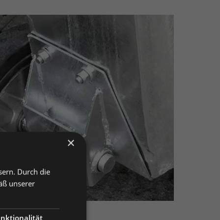
×
sern. Durch die
äß unserer
nktionalität