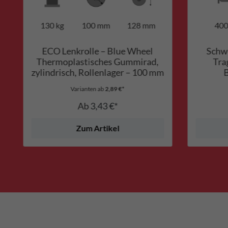
130 kg
100 mm
128 mm
40
ECO Lenkrolle – Blue Wheel
Schwe
Thermoplastisches Gummirad,
Tra
zylindrisch, Rollenlager – 100 mm
Varianten ab
2,89 €*
Ab
3,43 €*
Zum Artikel