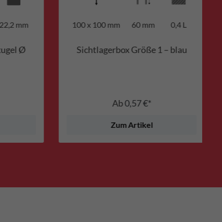
22,2 mm
100 x 100 mm
60 mm
0,4 L
kugel Ø
Sichtlagerbox Größe 1 – blau
Ab
0,57 €*
Zum Artikel