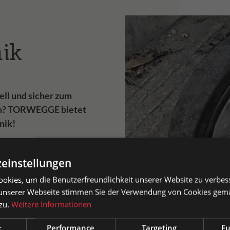
ik
ll und sicher zum
en? TORWEGGE bietet
nik!
einstellungen
okies, um die Benutzerfreundlichkeit unserer Website zu verbes
sauszeichnung
unserer Webseite stimmen Sie der Verwendung von Cookies gem
 zu.
Weitere Informationen
atkunden können Preise mit MwSt. (brutto) und Geschäftskunden
se ohne MwSt. (netto) angezeigt werden.
t
Performance
Targeting
Fu