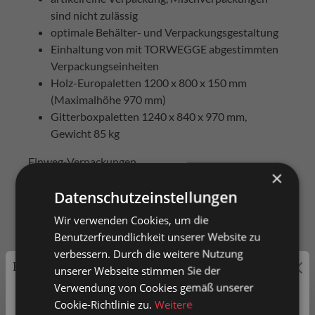
sind nicht zulässig
optimale Behälter- und Verpackungsgestaltung
Einhaltung von mit TORWEGGE abgestimmten
Verpackungseinheiten
Holz-Europaletten 1200 x 800 x 150 mm
(Maximalhöhe 970 mm)
Gitterboxpaletten 1240 x 840 x 970 mm,
Gewicht 85 kg
Einweg-Verpackungen
×
- Einweg-Kartonagen
Datenschutzeinstellungen
- Einweg-Paletten max. 1200 x 800 x 150 mm
Wir verwenden Cookies, um die
(Maximalhöhe 970 mm), für die optimale
Benutzerfreundlichkeit unserer Website zu
Raumnutzung eines 20‘-Seefrachtcontainers: 1130 x
verbessern. Durch die weitere Nutzung
Preisauszeichnung
800 x 733 bzw. 1100 mm
unserer Webseite stimmen Sie der
Verwendung von Cookies gemäß unserer
- Einweg-Verpackungshilfsmittel
Privatkunden können Preise mit MwSt. (brutto) und
Cookie-Richtlinie zu.
Weitere