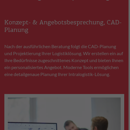
Konzept- & Angebotsbesprechung, CAD-
Planung
Nach der ausführlichen Beratung folgt die CAD-Planung
und Projektierung Ihrer Logistiklösung. Wir erstellen ein auf
Ihre Bedürfnisse zugeschnittenes Konzept und bieten Ihnen
ein personalisiertes Angebot. Moderne Tools ermöglichen
eine detailgenaue Planung Ihrer Intralogistik-Lösung.