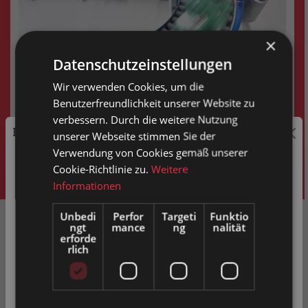
×
Datenschutzeinstellungen
Wir verwenden Cookies, um die
Benutzerfreundlichkeit unserer Website zu
verbessern. Durch die weitere Nutzung
Preisauszeichnung
unserer Webseite stimmen Sie der
Verwendung von Cookies gemäß unserer
Privatkunden können Preise mit MwSt. (brutto) und
Cookie-Richtlinie zu.
Weitere
Geschäftskunden Preise ohne MwSt. (netto) angezeigt
Informationen
werden.
Unbedi
Perfor
Targeti
Funktio
ngt
mance
ng
nalität
Bitte wählen Sie Ihre bevorzugte Einstellung:
erforde
rlich
Privatkunde
( inkl. MwSt. )