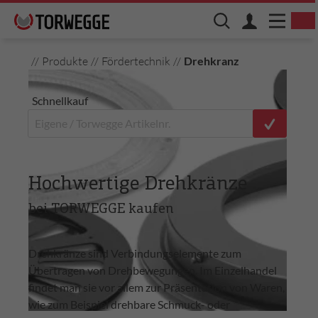
//
Produkte
//
Fördertechnik
//
Drehkranz
Schnellkauf
Hochwertige Drehkränze
bei TORWEGGE kaufen
Drehkränze sind Verbindungselemente zum
Übertragen von Drehbewegungen. Im Einzelhandel
findet man sie vor allem zur Präsentation von Waren,
wie zum Beispiel drehbare Schmuck- oder