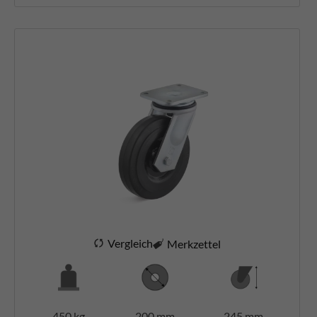
Vergleich
Merkzettel
450 kg
200 mm
245 mm